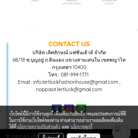
CONTACT US
บริษัท เลิศลักษณ์ แฟชั่นเฮ้าส์ จำกัด
68/18 ซ.บุญอยู่ ถ.ดินแดง แขวงสามเสนใน เขตพญาไท
กรุงเทพฯ 10400
โทร : 081-994-1771
Email :
info.lertluckfashionhouse@gmail.com
,
noppasit.lertluck@gmail.com
เว็บไซต์นี้มีการใช้งานคุกกี้ เพื่อเพิ่มประสิทธิภาพและประสบการณ์ที่ดี
ในการใช้งานเว็บไซต์ของท่าน ท่านสามารถอ่านรายละเอียดเพิ่มเติม
ได้ที่
นโยบายความเป็นส่วนตัว
และ
นโยบายคุกกี้
© Copyright 2020 All Rights Reserved. lertluckfashionhouse.co.th